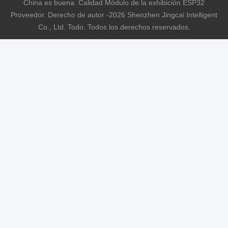
China es buena. Calidad Módulo de la exhibición ESP32
Proveedor. Derecho de autor -2026 Shenzhen Jingcai Intelligent
Co., Ltd. Todo. Todos los derechos reservados.