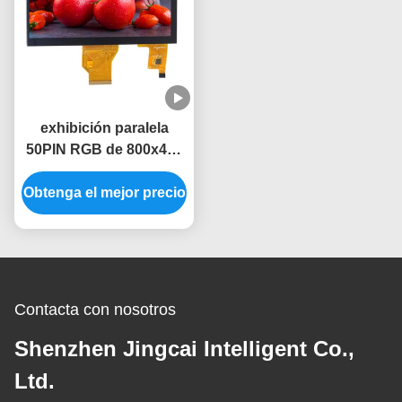
exhibición paralela
50PIN RGB de 800x480
LCD pantalla táctil
Obtenga el mejor precio
capacitiva de 7
pulgadas
Contacta con nosotros
Shenzhen Jingcai Intelligent Co.,
Ltd.