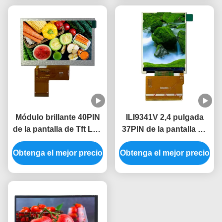
pulgada
Módulo brillante 40PIN
ILI9341V 2,4 pulgada
de la pantalla de Tft Lcd
37PIN de la pantalla de
del conductor 350 de la
visualización de la
Obtenga el mejor precio
exhibición ILI6485A del
Obtenga el mejor precio
exhibición 240*320
RGB 480x272 Tft Lcd
320*240 Tft de Tft de la
pulgada 2,4