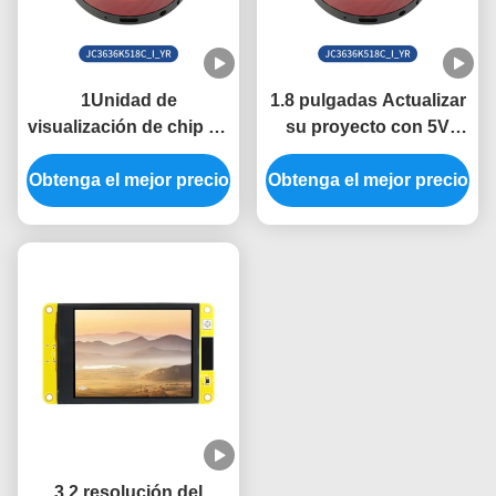
1Unidad de
1.8 pulgadas Actualizar
visualización de chip de
su proyecto con 5V
conductor ESP32 para
ESP32 Modulo de
Obtenga el mejor precio
sistemas de control
visualización y 360 * 360
Obtenga el mejor precio
industrial
Resolución
3,2 resolución del