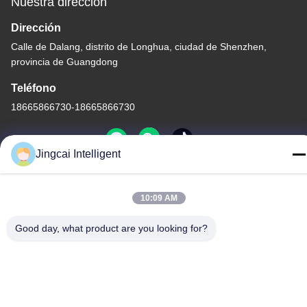
Nuestra dirección
Dirección
Calle de Dalang, distrito de Longhua, ciudad de Shenzhen,
provincia de Guangdong
Teléfono
18665866730-18665866730
Jingcai Intelligent
Política de privacidad
|
Mapa del Sitio
10:09 AM
China es buena. Calidad Módulo de la exhibición ESP32
Proveedor. Derecho de autor -2026 Shenzhen Jingcai Intelligent
Good day, what product are you looking for?
Co., Ltd. Todo. Todos los derechos reservados.