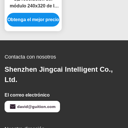
módulo 240x320 de la
exhibición de TFT LVGL
Obtenga el mejor precio
LCD ESP32 de la
pulgada
Contacta con nosotros
Shenzhen Jingcai Intelligent Co.,
Ltd.
El correo electrónico
david@guition.com