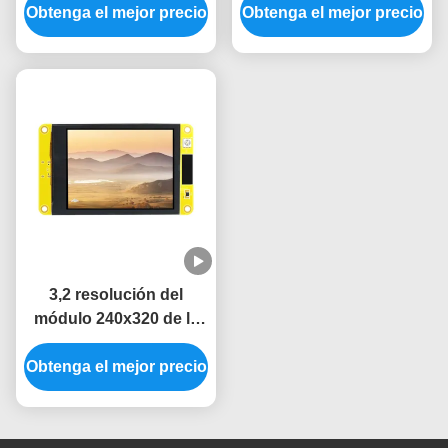
Obtenga el mejor precio
sistemas de control
visualización y 360 * 360
Obtenga el mejor precio
industrial
Resolución
3,2 resolución del
módulo 240x320 de la
exhibición de TFT LVGL
Obtenga el mejor precio
LCD ESP32 de la
pulgada