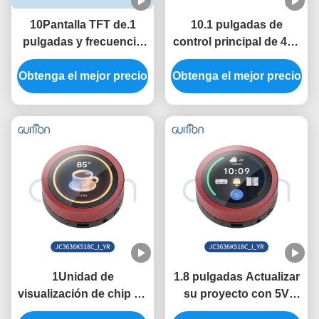
10Pantalla TFT de.1
10.1 pulgadas de
pulgadas y frecuencia
control principal de 400
de control principal de
MHz ESP32 Modulo de
Obtenga el mejor precio
400 MHz en el módulo
Obtenga el mejor precio
visualización con 320
de visualización ESP32
pulgadas de brillo y 800
con velocidad de
* 1280 resolución en la
transmisión de puertos
necesidad
serie 2400-921600
1Unidad de
1.8 pulgadas Actualizar
visualización de chip de
su proyecto con 5V
conductor ESP32 para
ESP32 Modulo de