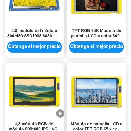
5,0 módulo del módulo
TFT RGB 65K Modulo de
800*480 SSD1963 8080 LCD
pantalla LCD a color 800 *
TFT de la exhibición del
480 píxeles ESP32-
LCD de la pulgada
8048S050N para
Obtenga el mejor precio
Obtenga el mejor precio
aplicaciones industriales
4,3 módulo RGB del
Módulo de pantalla LCD a
módulo 800*480 IPS LVGL
color TFT RGB 65K con