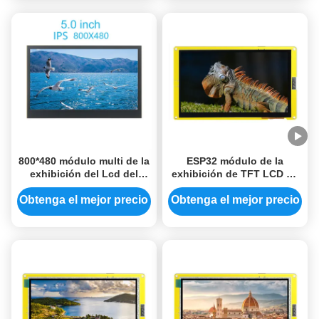
800*480 módulo multi de la
ESP32 módulo de la
exhibición del Lcd del
exhibición de TFT LCD de
tacto de la pulgada IPS
7,0 pulgadas con la ayuda
TFT DSI del módulo 5,0 de
capacitiva del tacto para
Obtenga el mejor precio
Obtenga el mejor precio
la frambuesa pi
WiFi y Bluetooth