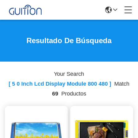
Resultado De Búsqueda
Your Search
[ 5 0 Inch Lcd Display Module 800 480 ]
Match
69
Productos