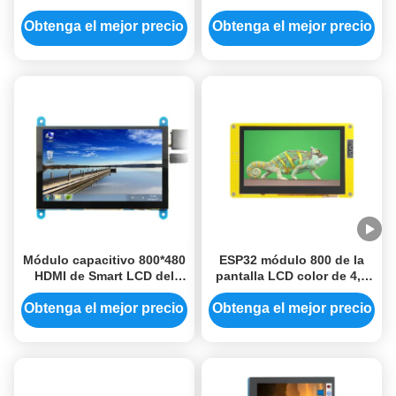
LCD TFT de la exhibición
resolución de 800 * 480
de la pulgada ESP32
píxeles
Obtenga el mejor precio
Obtenga el mejor precio
Módulo capacitivo 800*480
ESP32 módulo 800 de la
HDMI de Smart LCD del
pantalla LCD color de 4,3
tacto módulo de la
pulgadas * 480 el tablero
exhibición del Lcd de 5
del desarrollo del IPS LVGL
Obtenga el mejor precio
Obtenga el mejor precio
pulgadas
apoya Bluetooth WiFi