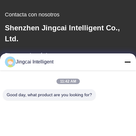
Contacta con nosotros
Shenzhen Jingcai Intelligent Co.,
Ltd.
El correo electrónico
Jingcai Intelligent
david@guition.com
11:42 AM
Nuestra dirección
Good day, what product are you looking for?
Dirección
Calle de Dalang, distrito de Longhua, ciudad de Shenzhen,
provincia de Guangdong
Teléfono