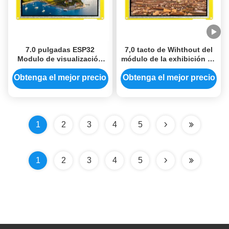
7.0 pulgadas ESP32
7,0 tacto de Wihthout del
Modulo de visualización
módulo de la exhibición de
con alta resolución 800 *
Arduino 16M Flash IPS TFT
480 SKU ESP32-8048S070N
LCD de la pulgada
Obtenga el mejor precio
Obtenga el mejor precio
1
2
3
4
5
1
2
3
4
5