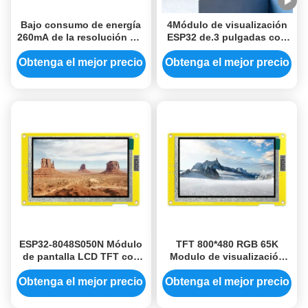
Bajo consumo de energía
4Módulo de visualización
260mA de la resolución del
ESP32 de.3 pulgadas con
módulo 480*272 (pixel) de
resolución 480 * 800 y chip
la exhibición del LCD 4,3
de controlador ST7701S
Obtenga el mejor precio
Obtenga el mejor precio
pulgadas
para pantallas IoT
compactas
ESP32-8048S050N Módulo
TFT 800*480 RGB 65K
de pantalla LCD TFT con
Modulo de visualización
resolución de 800x480 y
LCD a color ESP32-
color RGB 65K
8048S050N 108.00*64.80
Obtenga el mejor precio
Obtenga el mejor precio
Área de visualización
efectiva