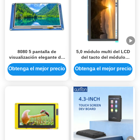
8080 5 pantalla de
5,0 módulo multi del LCD
visualización elegante del
del tacto del módulo
módulo de la exhibición
800*480 MIPI IPS TFT DSI
del módulo 800x480
de la frambuesa pi de la
Obtenga el mejor precio
Obtenga el mejor precio
SSD1963 TFT de la
pulgada
exhibición del Lcd de la
pulgada