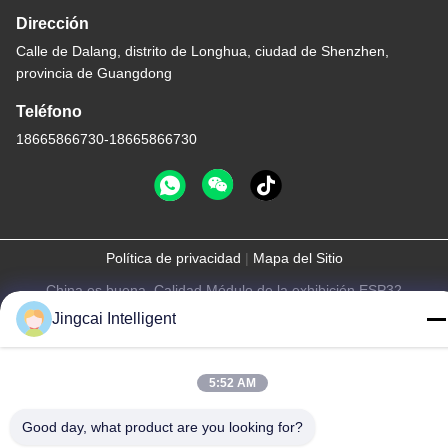
Dirección
Calle de Dalang, distrito de Longhua, ciudad de Shenzhen,
provincia de Guangdong
Teléfono
18665866730-18665866730
Política de privacidad
|
Mapa del Sitio
China es buena. Calidad Módulo de la exhibición ESP32
Proveedor. Derecho de autor -2026 Shenzhen Jingcai Intelligent
Jingcai Intelligent
Co., Ltd. Todo. Todos los derechos reservados.
5:52 AM
Good day, what product are you looking for?