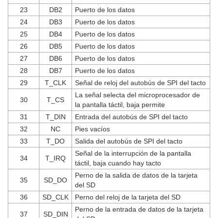
23
DB2
Puerto de los datos
24
DB3
Puerto de los datos
25
DB4
Puerto de los datos
26
DB5
Puerto de los datos
27
DB6
Puerto de los datos
28
DB7
Puerto de los datos
29
T_CLK
Señal de reloj del autobús de SPI del tacto
La señal selecta del microprocesador de
30
T_CS
la pantalla táctil, baja permite
31
T_DIN
Entrada del autobús de SPI del tacto
32
NC
Pies vacíos
33
T_DO
Salida del autobús de SPI del tacto
Señal de la interrupción de la pantalla
34
T_IRQ
táctil, baja cuando hay tacto
Perno de la salida de datos de la tarjeta
35
SD_DO
del SD
36
SD_CLK
Perno del reloj de la tarjeta del SD
Perno de la entrada de datos de la tarjeta
37
SD_DIN