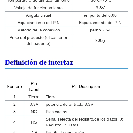
Temperatura de almacenamiento
-30℃~70℃
Voltaje de funcionamiento
3.3V
Ángulo visual
en punto del 6:00
Espaciamiento del PIN
Espaciamiento del PIN
Método de la conexión
perno 2,54
Peso del producto (el contener
200g
del paquete)
Definición de interfaz
Pin
Número
Pin Description
Label
1
Tierra
Tierra
2
3.3V
potencia de entrada 3.3V
3
NC
Pies vacíos
Señal selecta del registro/de los datos, 0:
4
RS
Registro 1: Datos
5
WR
Escriba la operación