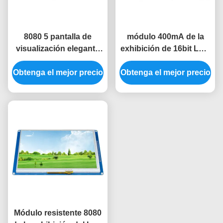
8080 5 pantalla de
módulo 400mA de la
visualización elegante
exhibición de 16bit LCD
del módulo de la
pantalla de
Obtenga el mejor precio
exhibición del módulo
Obtenga el mejor precio
visualización elegante
800x480 SSD1963 TFT
del módulo de Tft Lcd
de la exhibición del Lcd
de 7 pulgadas
de la pulgada
Módulo resistente 8080