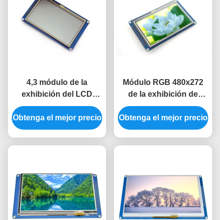
4,3 módulo de la
Módulo RGB 480x272
exhibición del LCD
de la exhibición de
color de la exhibición
SSD1963 LCD módulo
Obtenga el mejor precio
SSD1963 del módulo
Obtenga el mejor precio
de Tft Lcd de 4,3
480x272 Tft Lcd de la
pulgadas con tacto
exhibición del LCD de la
pulgada