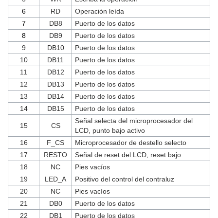
6
RD
Operación leída
7
DB8
Puerto de los datos
8
DB9
Puerto de los datos
9
DB10
Puerto de los datos
10
DB11
Puerto de los datos
11
DB12
Puerto de los datos
12
DB13
Puerto de los datos
13
DB14
Puerto de los datos
14
DB15
Puerto de los datos
Señal selecta del microprocesador del
15
CS
LCD, punto bajo activo
16
F_CS
Microprocesador de destello selecto
17
RESTO
Señal de reset del LCD, reset bajo
18
NC
Pies vacíos
19
LED_A
Positivo del control del contraluz
20
NC
Pies vacíos
21
DB0
Puerto de los datos
22
DB1
Puerto de los datos