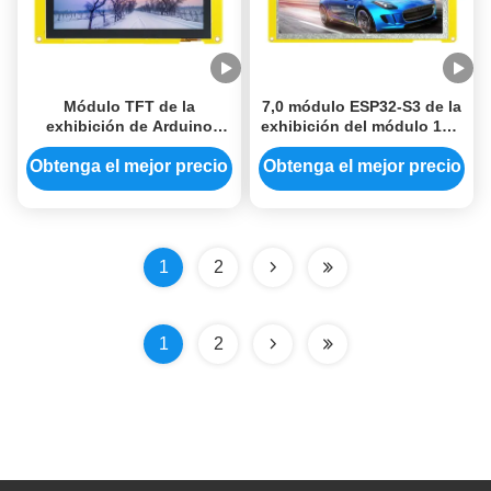
Módulo TFT de la
7,0 módulo ESP32-S3 de la
exhibición de Arduino
exhibición del módulo 16M
ESP32 pantalla táctil
Flash Ips Tft Lcd de la
capacitiva de 5 pulgadas
exhibición de la pulgada
Obtenga el mejor precio
Obtenga el mejor precio
800x480
ESP32
1
2
1
2