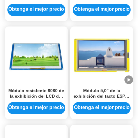
capacitiva de 4,3 pulgadas
tacto módulo de la
exhibición del Lcd de 5
Obtenga el mejor precio
Obtenga el mejor precio
pulgadas
Módulo resistente 8080 de
Módulo 5,0" de la
la exhibición del LCD del
exhibición del tacto ESP32
tacto módulo 800x480
de la resistencia 800x480
Ssd1963 de Tft Lcd de 7
ESP32 Tft Lcd Spi WIFI
Obtenga el mejor precio
Obtenga el mejor precio
pulgadas
Bluetooth