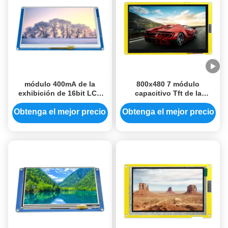
módulo 400mA de la
800x480 7 módulo
exhibición de 16bit LCD
capacitivo Tft de la
pantalla de visualización
pantalla táctil de la
elegante del módulo de Tft
pulgada ESP32-S3 los 8M
Obtenga el mejor precio
Obtenga el mejor precio
Lcd de 7 pulgadas
PSRAM Lcd