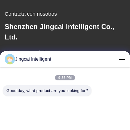
Contacta con nosotros
Shenzhen Jingcai Intelligent Co.,
Ltd.
El correo electrónico
Jingcai Intelligent
david@guition.com
9:35 PM
Nuestra dirección
Good day, what product are you looking for?
Dirección
Calle de Dalang, distrito de Longhua, ciudad de Shenzhen,
provincia de Guangdong
Teléfono