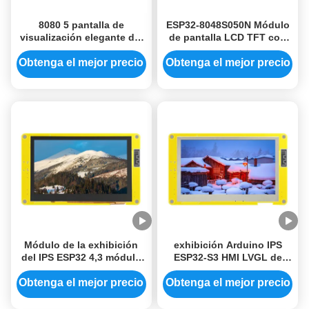
8080 5 pantalla de
ESP32-8048S050N Módulo
visualización elegante del
de pantalla LCD TFT con
módulo de la exhibición
resolución de 800x480 y
del módulo 800x480
color RGB 65K
Obtenga el mejor precio
Obtenga el mejor precio
SSD1963 TFT de la
exhibición del Lcd de la
pulgada
Módulo de la exhibición
exhibición Arduino IPS
del IPS ESP32 4,3 módulo
ESP32-S3 HMI LVGL de
resistente de la exhibición
800x480 Tft Lcd exhibición
del tacto 800x480 Tft de la
del Lcd de 4,3 pulgadas
Obtenga el mejor precio
Obtenga el mejor precio
pulgada