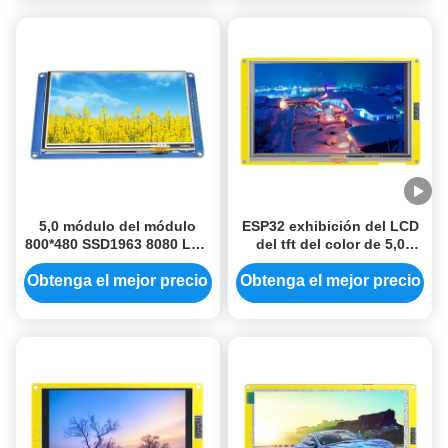
5,0 módulo del módulo
ESP32 exhibición del LCD
800*480 SSD1963 8080 LCD
del tft del color de 5,0
TFT de la exhibición del
pulgadas con una
LCD de la pulgada
resolución de la ayuda
Obtenga el mejor precio
Obtenga el mejor precio
resistente del tacto 800 *
480 para Bluetooth y WiFi