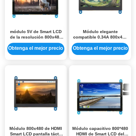
módulo 5V de Smart LCD
Módulo elegante
de la resolución 800x480
compatible 0.34A 800x480
módulo del Lcd de 5
de HDMI LCD módulo de
pulgadas para la
Tft Lcd de 4,3 pulgadas
Obtenga el mejor precio
Obtenga el mejor precio
frambuesa
Módulo 800x480 de HDMI
Módulo capacitivo 800*480
Smart LCD pantalla táctil
HDMI de Smart LCD del