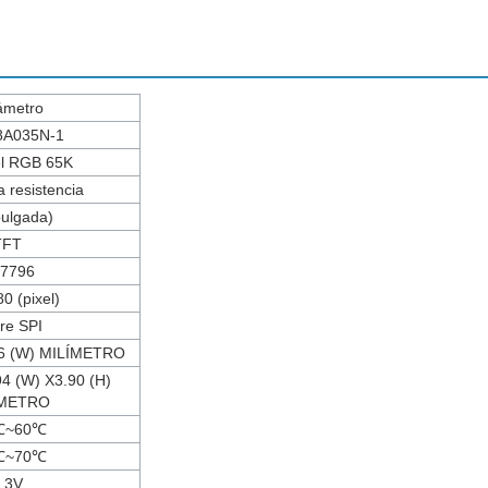
ámetro
8A035N-1
el RGB 65K
a resistencia
pulgada)
TFT
7796
0 (pixel)
re SPI
96 (W) MILÍMETRO
94 (W) X3.90 (H)
ÍMETRO
℃~60℃
℃~70℃
.3V