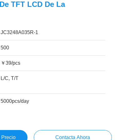
 De TFT LCD De La
JC3248A035R-1
500
￥39/pcs
L/C, T/T
5000pcs/day
 Precio
Contacta Ahora