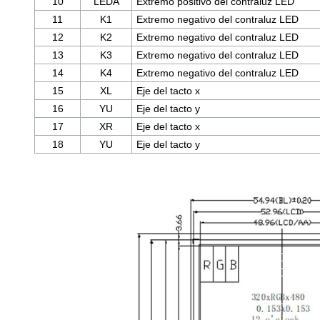
10
LEDA
Extremo positivo del contraluz LED
11
K1
Extremo negativo del contraluz LED
12
K2
Extremo negativo del contraluz LED
13
K3
Extremo negativo del contraluz LED
14
K4
Extremo negativo del contraluz LED
15
XL
Eje del tacto x
16
YU
Eje del tacto y
17
XR
Eje del tacto x
18
YU
Eje del tacto y