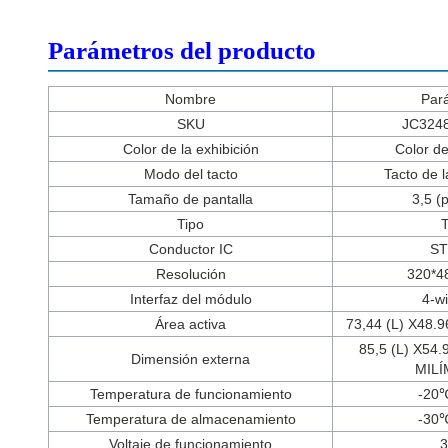
Parámetros del producto
Nombre
Par
SKU
JC324
Color de la exhibición
Color d
Modo del tacto
Tacto de l
Tamaño de pantalla
3,5 (
Tipo
Conductor IC
ST
Resolución
320*48
Interfaz del módulo
4-wi
Área activa
73,44 (L) X48.
85,5 (L) X54.
Dimensión externa
MIL
Temperatura de funcionamiento
-20
Temperatura de almacenamiento
-30
Voltaje de funcionamiento
3