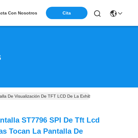
cta Con Nosotros
Cita
s
alla De Visualización De TFT LCD De La Exhibición
ntalla ST7796 SPI De Tft Lcd
as Tocan La Pantalla De