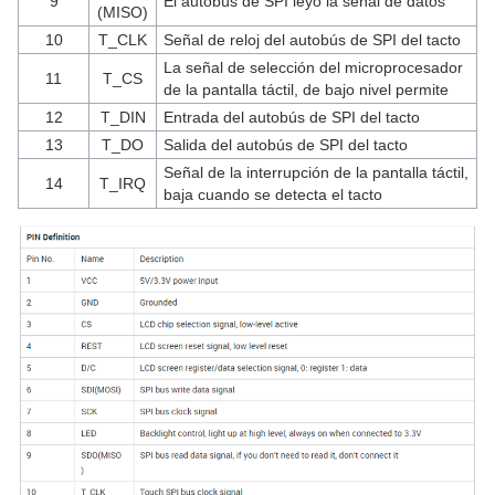
9
El autobús de SPI leyó la señal de datos
(MISO)
10
T_CLK
Señal de reloj del autobús de SPI del tacto
La señal de selección del microprocesador
11
T_CS
de la pantalla táctil, de bajo nivel permite
12
T_DIN
Entrada del autobús de SPI del tacto
13
T_DO
Salida del autobús de SPI del tacto
Señal de la interrupción de la pantalla táctil,
14
T_IRQ
baja cuando se detecta el tacto