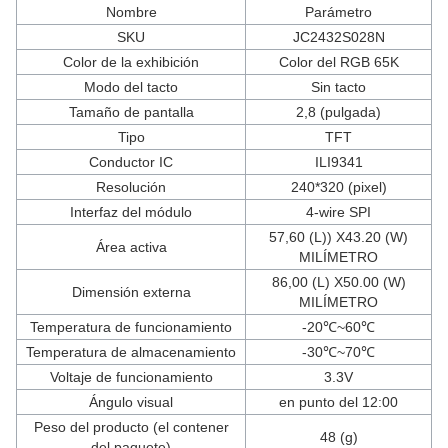
Nombre
Parámetro
SKU
JC2432S028N
Color de la exhibición
Color del RGB 65K
Modo del tacto
Sin tacto
Tamaño de pantalla
2,8 (pulgada)
Tipo
TFT
Conductor IC
ILI9341
Resolución
240*320 (pixel)
Interfaz del módulo
4-wire SPI
57,60 (L)) X43.20 (W)
Área activa
MILÍMETRO
86,00 (L) X50.00 (W)
Dimensión externa
MILÍMETRO
Temperatura de funcionamiento
-20℃~60℃
Temperatura de almacenamiento
-30℃~70℃
Voltaje de funcionamiento
3.3V
Ángulo visual
en punto del 12:00
Peso del producto (el contener
48 (g)
del paquete)