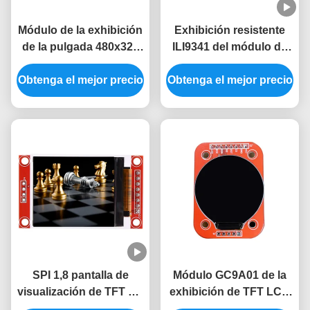
Módulo de la exhibición
Exhibición resistente
de la pulgada 480x320
ILI9341 del módulo de
Lcd Tft del módulo 3,5
SPI Tft Lcd del tacto
Obtenga el mejor precio
de la exhibición de IC
Obtenga el mejor precio
exhibición 240x320 de
ILI9488 SPI del
Tft Lcd de 2,4 pulgadas
conductor
SPI 1,8 pantalla de
Módulo GC9A01 de la
visualización de TFT del
exhibición de TFT LCD
módulo del módulo
del módulo de la